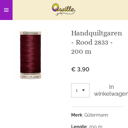
Ga
direct
naar
de
Handquiltgaren
hoofdinhoud
- Rood 2833 -
200 m
€ 3,90
In
winkelwage
Merk
: Gütermann
Lengte
: 200 m.