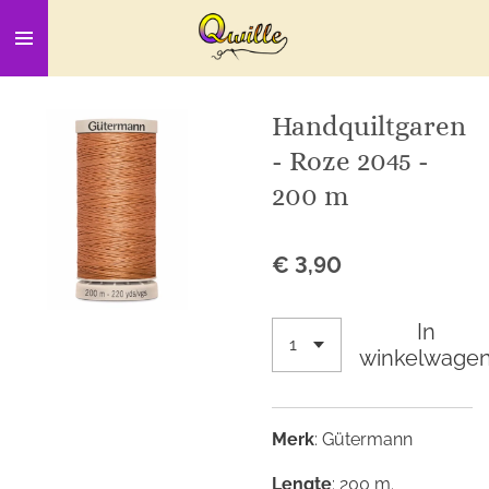
Ga
direct
naar
de
Handquiltgaren
hoofdinhoud
- Roze 2045 -
200 m
€ 3,90
In
winkelwage
Merk
: Gütermann
Lengte
: 200 m.