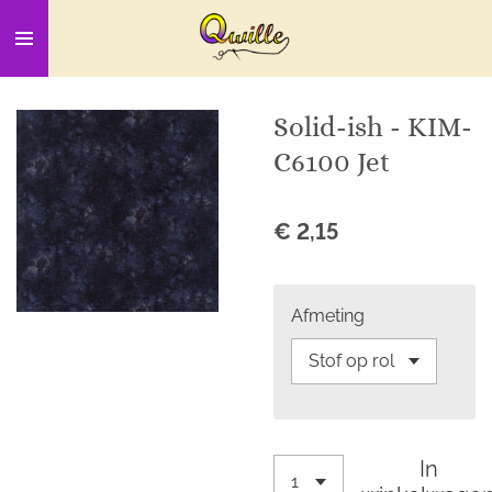
Ga
direct
naar
de
Solid-ish - KIM-
hoofdinhoud
C6100 Jet
€ 2,15
Afmeting
In