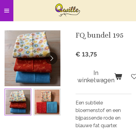
Ga
direct
naar
de
FQ bundel 195
hoofdinhoud
€ 13,75
In
winkelwagen
Een subtiele
bloemenstof en een
bijpassende rode en
blauwe fat quarter.