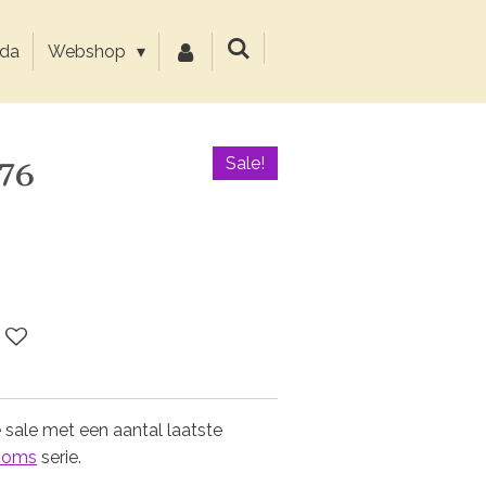
da
Webshop
76
Sale!
 sale met een aantal laatste
soms
serie.