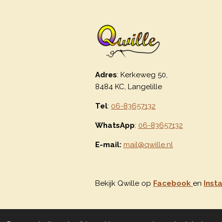
Adres
: Kerkeweg 50,
8484 KC, Langelille
Tel
:
06-83657132
WhatsApp
:
06-83657132
E-mail:
mail@qwille.nl
Bekijk Qwille op
Facebook
en
Inst
© 2020 - 2026 Qwille