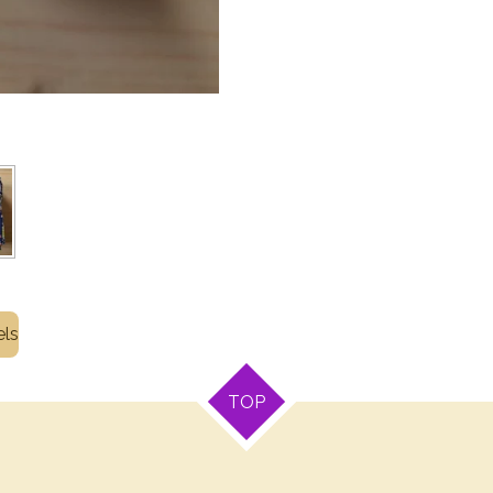
els
TOP