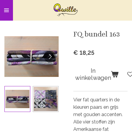
Ga
direct
naar
de
FQ bundel 163
hoofdinhoud
€ 18,25
In
winkelwagen
Vier fat quarters in de
kleuren paars en grijs
met gouden accenten.
Alle vier stoffen zijn
Amerikaanse fat