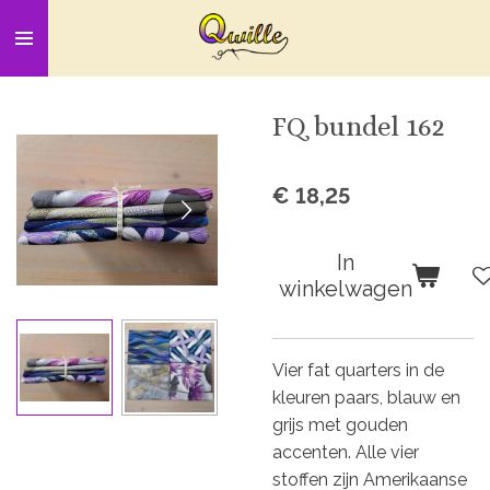
Ga
direct
naar
de
FQ bundel 162
hoofdinhoud
€ 18,25
In
winkelwagen
Vier fat quarters in de
kleuren paars, blauw en
grijs met gouden
accenten. Alle vier
stoffen zijn Amerikaanse