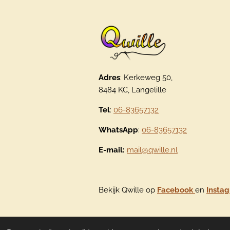
Adres
: Kerkeweg 50,
8484 KC, Langelille
Tel
:
06-83657132
WhatsApp
:
06-83657132
E-mail:
mail@qwille.nl
Bekijk Qwille op
Facebook
en
Insta
© 2020 - 2026 Qwille