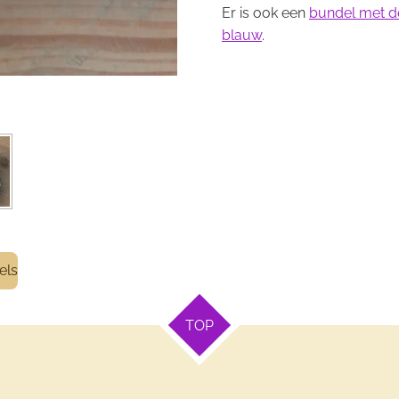
Er is ook een
bundel met de
blauw
.
els
TOP