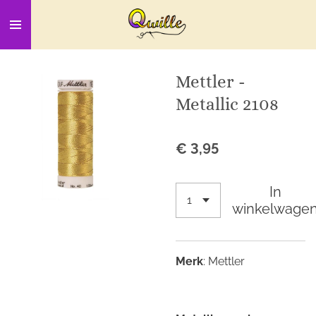
Ga
direct
naar
de
Mettler -
hoofdinhoud
Metallic 2108
€ 3,95
In
winkelwage
Merk
: Mettler