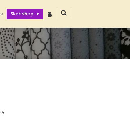
da
Webshop
 55