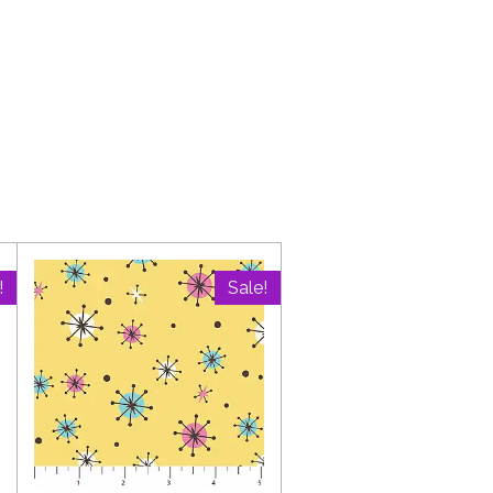
!
Sale!