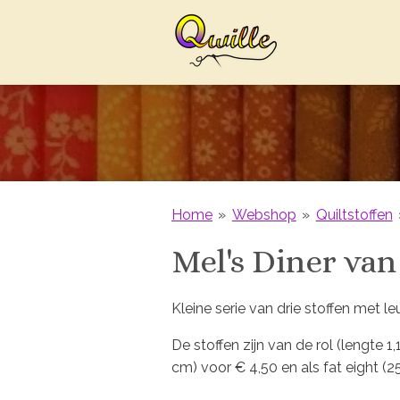
Ga
direct
naar
de
hoofdinhoud
Home
»
Webshop
»
Quiltstoffen
Mel's Diner van
Kleine serie van drie stoffen met le
De stoffen zijn van de rol (lengte 1
cm) voor € 4,50 en als fat eight (2