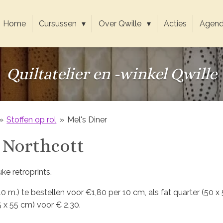
Home
Cursussen
Over Qwille
Acties
Agen
Quiltatelier en -winkel Qwille
»
Stoffen op rol
»
Mel's Diner
 Northcott
uke retroprints.
,10 m.) te bestellen voor €1,80 per 10 cm, als fat quarter (50 x
5 x 55 cm) voor € 2,30.