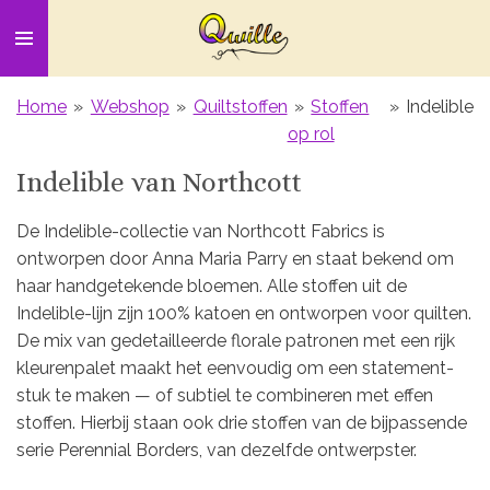
Ga
direct
naar
de
Home
»
Webshop
»
Quiltstoffen
»
Stoffen
»
Indelible
hoofdinhoud
op rol
Indelible van Northcott
De Indelible-collectie van Northcott Fabrics is
ontworpen door Anna Maria Parry en staat bekend om
haar handgetekende bloemen. Alle stoffen uit de
Indelible-lijn zijn 100% katoen en ontworpen voor quilten.
De mix van gedetailleerde florale patronen met een rijk
kleurenpalet maakt het eenvoudig om een statement-
stuk te maken — of subtiel te combineren met effen
stoffen. Hierbij staan ook drie stoffen van de bijpassende
serie Perennial Borders, van dezelfde ontwerpster.