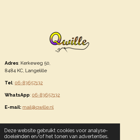
Adres
: Kerkeweg 50,
8484 KC, Langelille
Tel
:
06-83657132
WhatsApp
:
06-83657132
E-mail:
mail@qwille.nl
Deze website gebruikt cookies voor analyse-
Bekijk Qwille op
Facebook
en
Instagram
doeleinden en/of het tonen van advertenties.