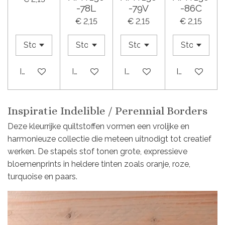
-78L
-79V
-86C
€ 2,15
€ 2,15
€ 2,15
In winkelwagen
In winkelwagen
In winkelwagen
In winkelwa
Inspiratie Indelible / Perennial Borders
Deze kleurrijke quiltstoffen vormen een vrolijke en
harmonieuze collectie die meteen uitnodigt tot creatief
werken. De stapels stof tonen grote, expressieve
bloemenprints in heldere tinten zoals oranje, roze,
turquoise en paars.