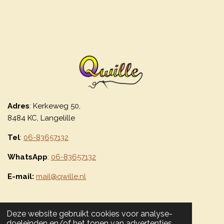
Adres
: Kerkeweg 50,
8484 KC, Langelille
Tel
:
06-83657132
WhatsApp
:
06-83657132
E-mail:
mail@qwille.nl
Deze website gebruikt cookies voor analyse-
Bekijk Qwille op
Facebook
en
Instagram
doeleinden en/of het tonen van advertenties.