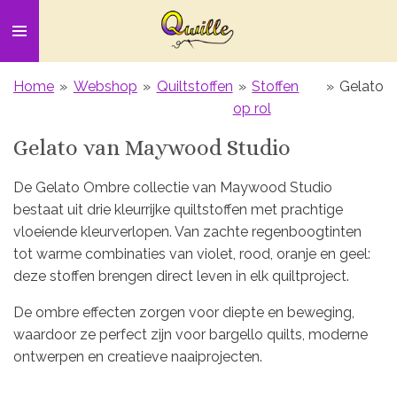
Ga
direct
naar
de
Home
»
Webshop
»
Quiltstoffen
»
Stoffen
»
Gelato
hoofdinhoud
op rol
Gelato van Maywood Studio
De Gelato Ombre collectie van Maywood Studio
bestaat uit drie kleurrijke quiltstoffen met prachtige
vloeiende kleurverlopen. Van zachte regenboogtinten
tot warme combinaties van violet, rood, oranje en geel:
deze stoffen brengen direct leven in elk quiltproject.
De ombre effecten zorgen voor diepte en beweging,
waardoor ze perfect zijn voor bargello quilts, moderne
ontwerpen en creatieve naaiprojecten.