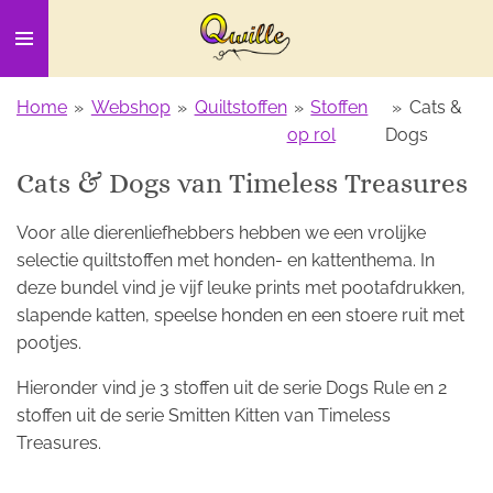
Ga
direct
naar
de
Home
»
Webshop
»
Quiltstoffen
»
Stoffen
»
Cats &
hoofdinhoud
op rol
Dogs
Cats & Dogs van Timeless Treasures
Voor alle dierenliefhebbers hebben we een vrolijke
selectie quiltstoffen met honden- en kattenthema. In
deze bundel vind je vijf leuke prints met pootafdrukken,
slapende katten, speelse honden en een stoere ruit met
pootjes.
Hieronder vind je 3 stoffen uit de serie Dogs Rule en 2
stoffen uit de serie Smitten Kitten van Timeless
Treasures.