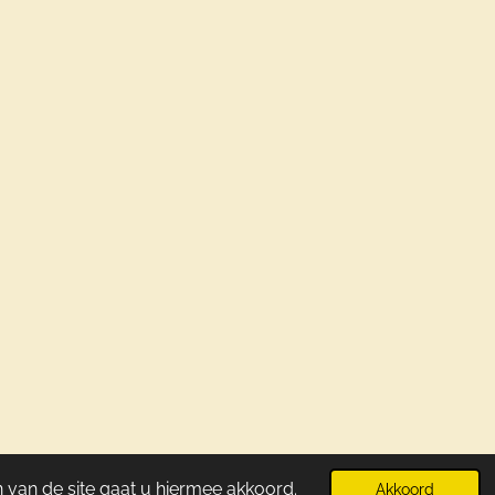
Powered by
JouwWeb
 van de site gaat u hiermee akkoord.
Akkoord