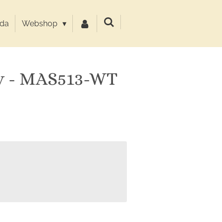
da
Webshop
y - MAS513-WT