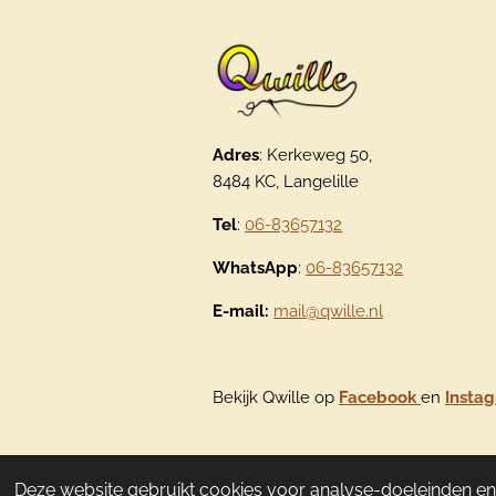
Adres
: Kerkeweg 50,
8484 KC, Langelille
Tel
:
06-83657132
WhatsApp
:
06-83657132
E-mail:
mail@qwille.nl
Bekijk Qwille op
Facebook
en
Insta
© 2020 - 2026 Qwille
Deze website gebruikt cookies voor analyse-doeleinden en/