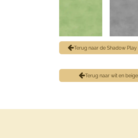
Terug naar de Shadow Play 
Terug naar wit en beige