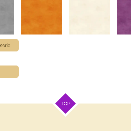
serie
TOP