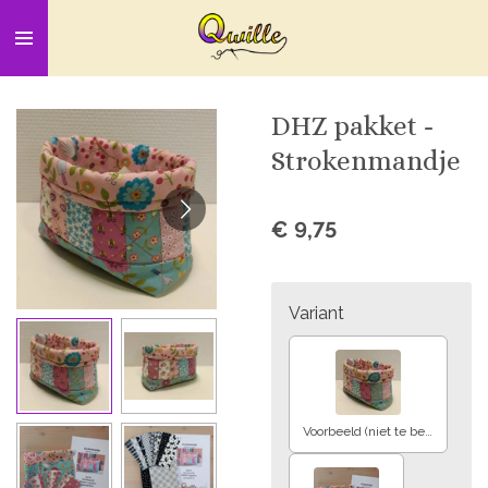
Ga
direct
naar
de
DHZ pakket -
hoofdinhoud
Strokenmandje
€ 9,75
Variant
Voorbeeld (niet te bestellen)