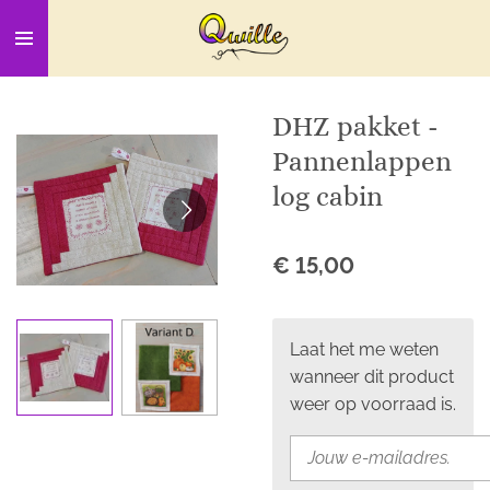
Ga
direct
naar
de
DHZ pakket -
hoofdinhoud
Pannenlappen
log cabin
€ 15,00
Laat het me weten
wanneer dit product
weer op voorraad is.