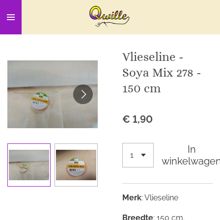
Ga
direct
naar
de
Vlieseline -
hoofdinhoud
Soya Mix 278 -
150 cm
€ 1,90
In
winkelwage
Merk
: Vlieseline
Breedte
: 150 cm.