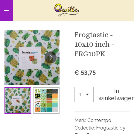
Ga
direct
naar
de
Frogtastic -
hoofdinhoud
10x10 inch -
FRG10PK
€ 53,75
In
winkelwage
Merk: Contempo
Collectie: Frogtastic by