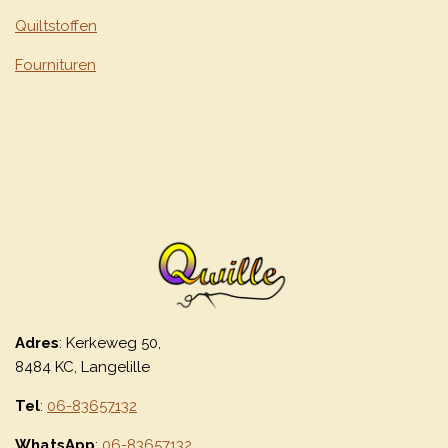
Quiltstoffen
Fournituren
Adres
: Kerkeweg 50,
8484 KC, Langelille
Tel
:
06-83657132
WhatsApp
:
06-83657132