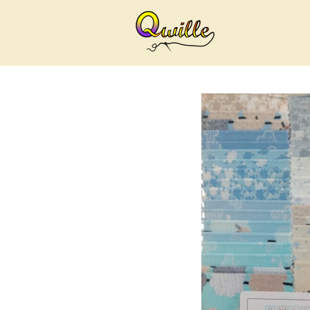
Ga
direct
naar
de
hoofdinhoud