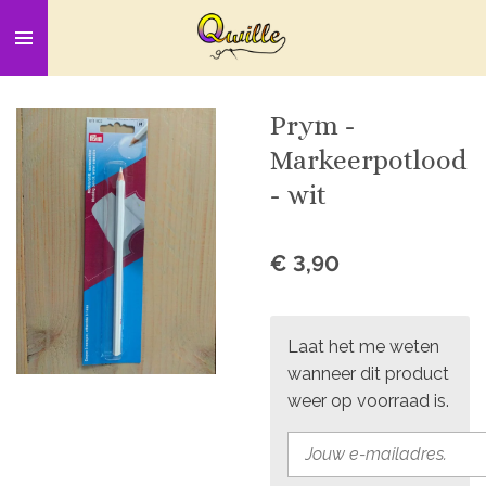
Ga
direct
naar
de
Prym -
hoofdinhoud
Markeerpotlood
- wit
€ 3,90
Laat het me weten
wanneer dit product
weer op voorraad is.