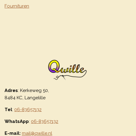
Fournituren
Adres
: Kerkeweg 50,
8484 KC, Langelille
Tel
:
06-83657132
WhatsApp
:
06-83657132
E-mail:
mail@qwille.nl