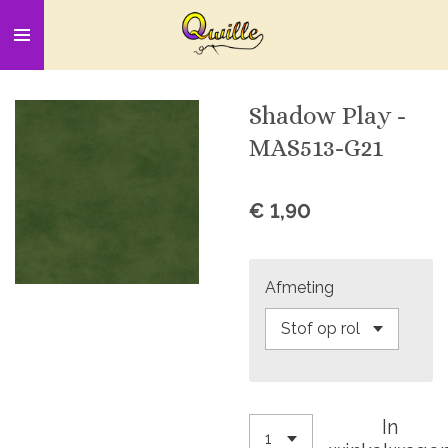
Ga
direct
naar
de
Shadow Play -
hoofdinhoud
MAS513-G21
€ 1,90
Afmeting
In