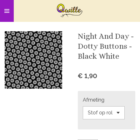
Ga
direct
naar
de
Night And Day -
hoofdinhoud
Dotty Buttons -
Black White
€ 1,90
Afmeting