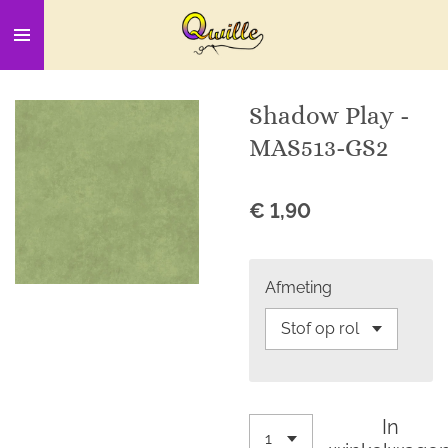
Ga
direct
naar
de
Shadow Play -
hoofdinhoud
MAS513-GS2
€ 1,90
Afmeting
In