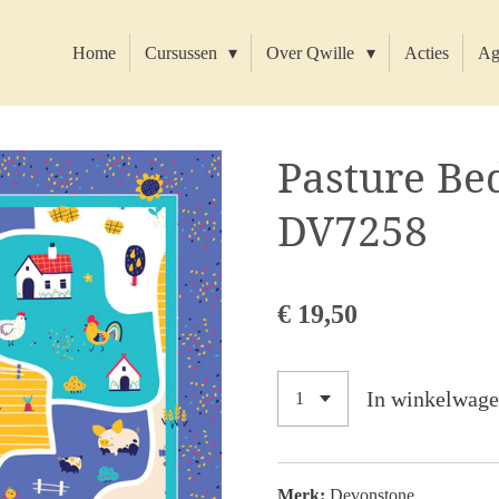
Home
Cursussen
Over Qwille
Acties
Ag
Pasture Be
DV7258
€ 19,50
In winkelwag
Merk:
Devonstone