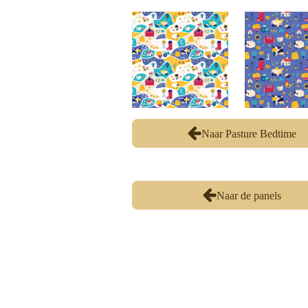
Naar Pasture Bedtime
Naar de panels