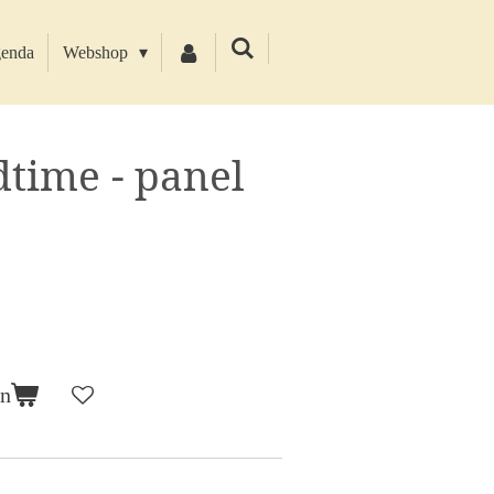
enda
Webshop
dtime - panel
en