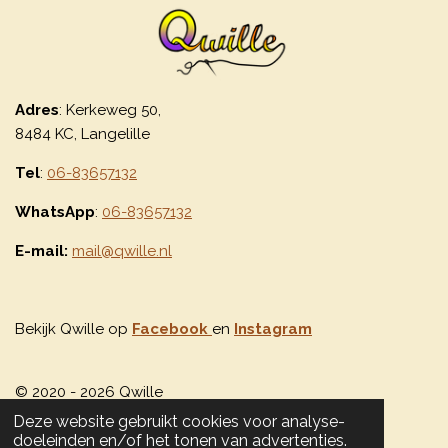
Adres
: Kerkeweg 50,
8484 KC, Langelille
Tel
:
06-83657132
WhatsApp
:
06-83657132
E-mail:
mail@qwille.nl
Bekijk Qwille op
Facebook
en
Instagram
© 2020 - 2026 Qwille
Powered by
JouwWeb
Deze website gebruikt cookies voor analyse-
doeleinden en/of het tonen van advertenties.