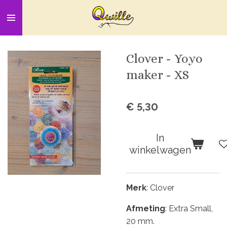
Ga
direct
naar
de
Clover - Yoyo
hoofdinhoud
maker - XS
€ 5,30
In
winkelwagen
Merk
: Clover
Afmeting
: Extra Small,
20 mm.