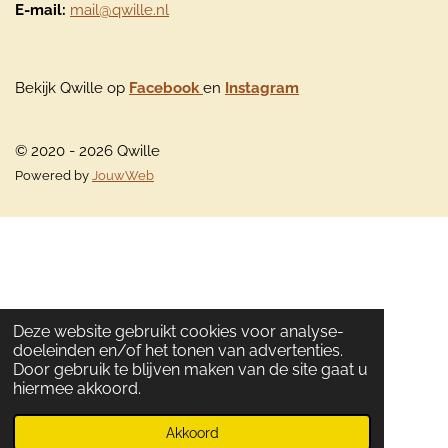
E-mail:
mail@qwille.nl
Bekijk Qwille op
Facebook
en
Instagram
© 2020 - 2026 Qwille
Powered by
JouwWeb
Deze website gebruikt cookies voor analyse-
doeleinden en/of het tonen van advertenties.
Door gebruik te blijven maken van de site gaat u
hiermee akkoord.
Akkoord