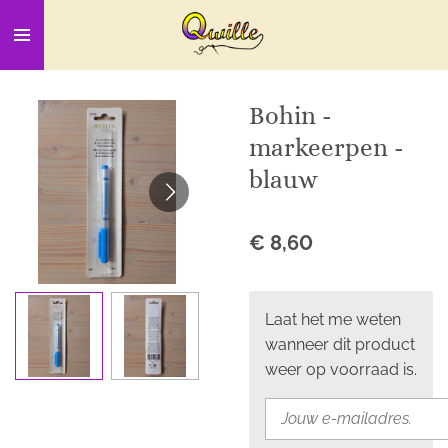
Ga
direct
naar
de
Bohin -
hoofdinhoud
markeerpen -
blauw
€ 8,60
Laat het me weten
wanneer dit product
weer op voorraad is.