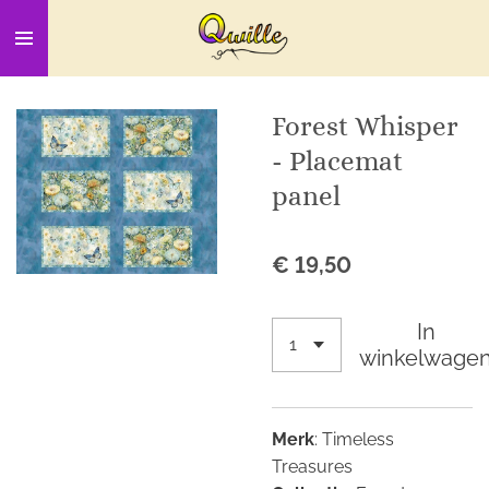
Ga
direct
naar
de
Forest Whisper
hoofdinhoud
- Placemat
panel
€ 19,50
In
winkelwage
Merk
: Timeless
Treasures