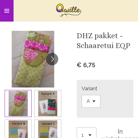
Ga
direct
naar
de
DHZ pakket -
hoofdinhoud
Schaaretui EQP
€ 6,75
Variant
In