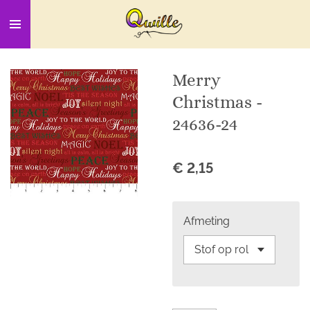
Ga
direct
naar
de
Merry
hoofdinhoud
Christmas -
24636-24
€ 2,15
Afmeting