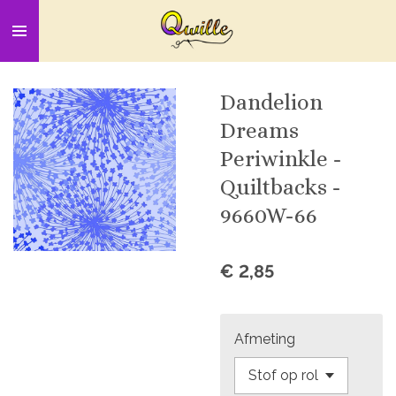
Ga
direct
naar
de
Dandelion
hoofdinhoud
Dreams
Periwinkle -
Quiltbacks -
9660W-66
€ 2,85
Afmeting