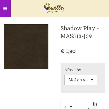
Ga
direct
naar
de
Shadow Play -
hoofdinhoud
MAS513-J39
€ 1,90
Afmeting
In