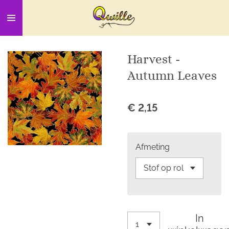
Ga
direct
naar
de
Harvest -
hoofdinhoud
Autumn Leaves
€ 2,15
Afmeting
In