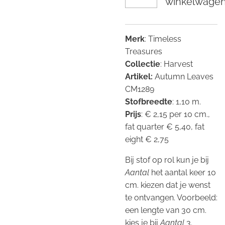
winkelwage
Merk
: Timeless
Treasures
Collectie
: Harvest
Artikel:
Autumn Leaves
CM1289
Stofbreedte
: 1,10 m.
Prijs
: € 2,15 per 10 cm.,
fat quarter € 5,40, fat
eight € 2,75
Bij stof op rol kun je bij
Aantal
het aantal keer 10
cm. kiezen dat je wenst
te ontvangen. Voorbeeld:
een lengte van 30 cm.
kies je bij
Aantal
3.