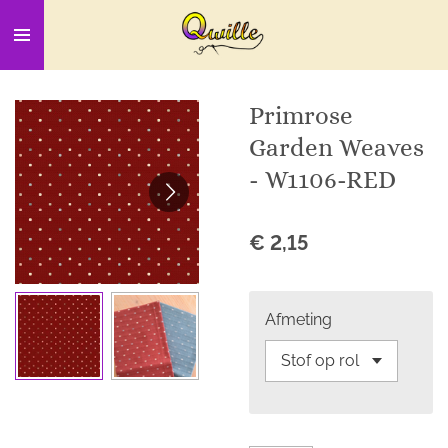
Ga
direct
naar
de
Primrose
hoofdinhoud
Garden Weaves
- W1106-RED
€ 2,15
Afmeting