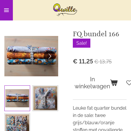
Ga
direct
naar
de
FQ bundel 166
hoofdinhoud
Sale!
€ 11,25
€ 13,75
In
winkelwagen
Leuke fat quarter bundel
in de sale: twee
grijs/blauw/oranje
stoffen met opvallende