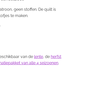
patroon, geen stoffen. De quilt is
tofjes te maken.
)
beschikbaar van de
lente
, de
herfst
atiepakket van alle 4 seizoenen
.