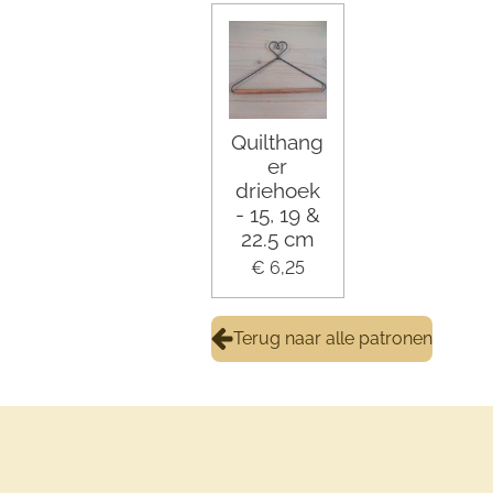
Quilthang
er
driehoek
- 15, 19 &
22.5 cm
€ 6,25
Terug naar alle patronen