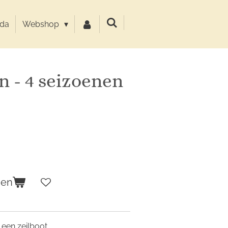
da
Webshop
n - 4 seizoenen
gen
 een zeilboot.