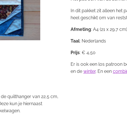
In dit pakket zit alleen het 
heel geschikt om van rests
Afmeting
: A4 (21 x 29,7 cm
Taal
: Nederlands
Prijs
: € 4,50
Er is ook een los patroon 
en de
winter
. En een
combin
n de quilthanger van 22,5 cm,
Deze kun je hiernaast
nkelwagen.