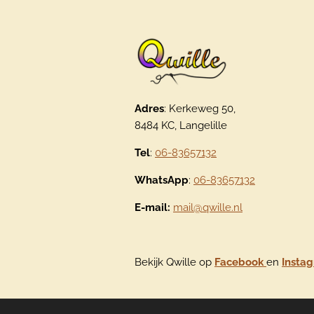
Adres
: Kerkeweg 50,
8484 KC, Langelille
Tel
:
06-83657132
WhatsApp
:
06-83657132
E-mail:
mail@qwille.nl
Bekijk Qwille op
Facebook
en
Insta
© 2020 - 2026 Qwille