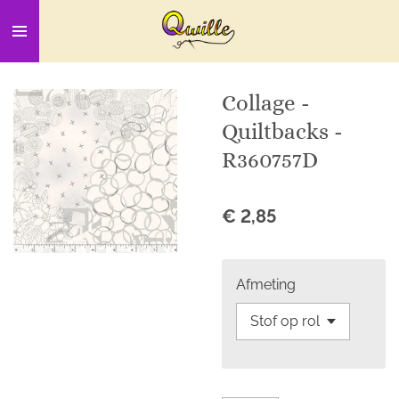
Ga
direct
naar
de
Collage -
hoofdinhoud
Quiltbacks -
R360757D
€ 2,85
Afmeting