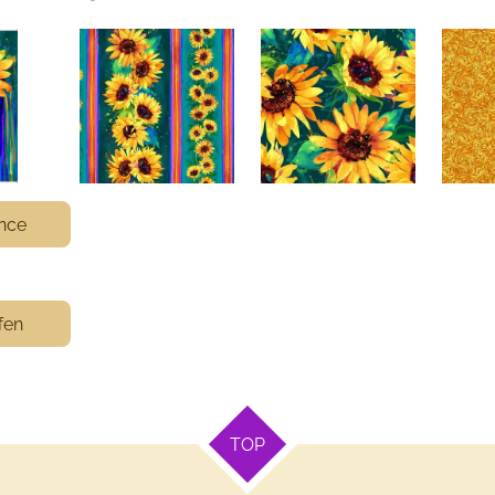
ance
fen
TOP