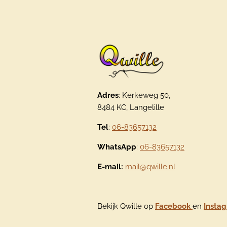
Adres
: Kerkeweg 50,
8484 KC, Langelille
Tel
:
06-83657132
WhatsApp
:
06-83657132
E-mail:
mail@qwille.nl
Bekijk Qwille op
Facebook
en
Insta