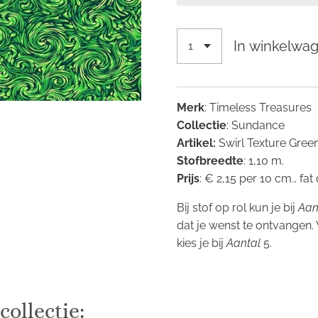
In winkelwa
Merk
: Timeless Treasures
Collectie
: Sundance
Artikel:
Swirl Texture Gree
Stofbreedte
: 1,10 m.
Prijs
: € 2,15 per 10 cm., fat
Bij stof op rol kun je bij
Aan
dat je wenst te ontvangen.
kies je bij
Aantal
5.
collectie: