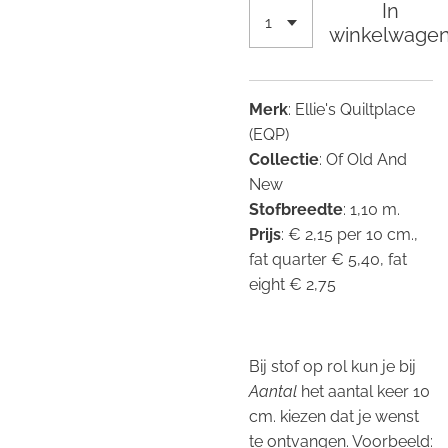
In
winkelwage
Merk
: Ellie's Quiltplace
(EQP)
Collectie
: Of Old And
New
Stofbreedte
: 1,10 m.
Prijs
: € 2,15 per 10 cm.,
fat quarter € 5,40, fat
eight € 2,75
Bij stof op rol kun je bij
Aantal
het aantal keer 10
cm. kiezen dat je wenst
te ontvangen. Voorbeeld: