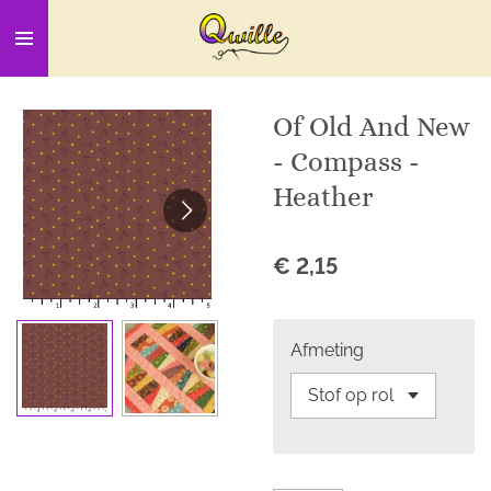
Ga
direct
naar
de
Of Old And New
hoofdinhoud
- Compass -
Heather
€ 2,15
Afmeting