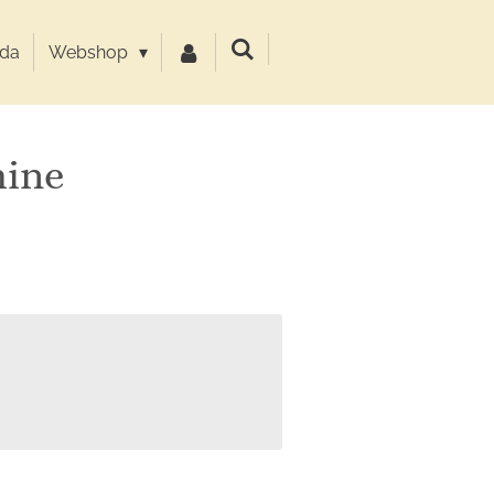
da
Webshop
hine