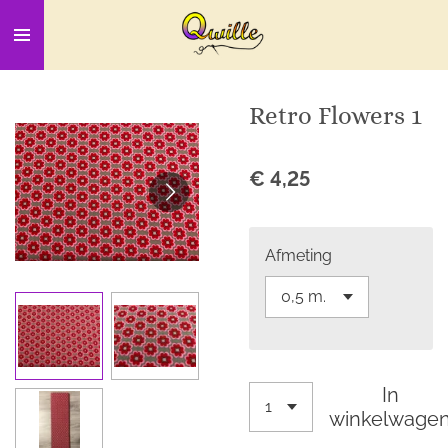
Ga
direct
naar
de
Retro Flowers 1
hoofdinhoud
€ 4,25
Afmeting
In
winkelwage