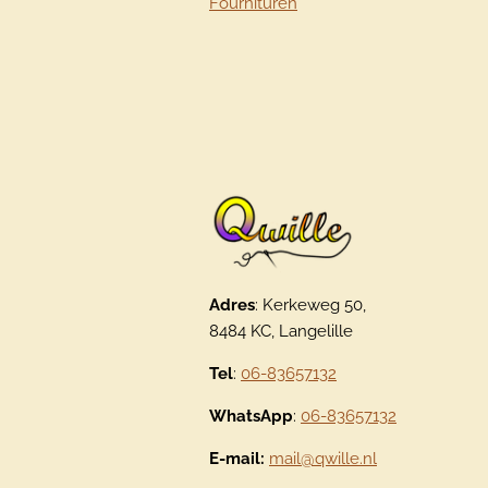
Fournituren
Adres
: Kerkeweg 50,
8484 KC, Langelille
Tel
:
06-83657132
WhatsApp
:
06-83657132
E-mail:
mail@qwille.nl