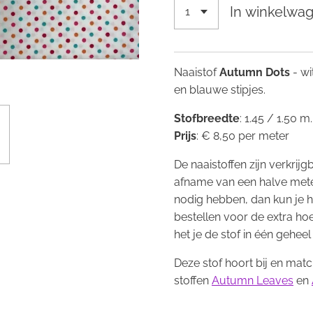
In winkelwa
Naaistof
Autumn Dots
- wi
en blauwe stipjes.
Stofbreedte
: 1.45 / 1.50 m
Prijs
: € 8,50 per meter
De naaistoffen zijn verkrij
afname van een halve mete
nodig hebben, dan kun je 
bestellen voor de extra ho
het je de stof in één geheel
Deze stof hoort bij en mat
stoffen
Autumn Leaves
en