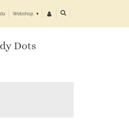
da
Webshop
dy Dots