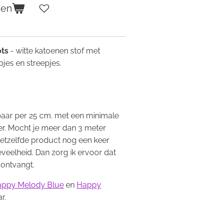
gen
ots
- witte katoenen stof met
pjes en streepjes.
.
gbaar per 25 cm. met een minimale
r. Mocht je meer dan 3 meter
hetzelfde product nog een keer
eveelheid. Dan zorg ik ervoor dat
 ontvangt.
ppy Melody Blue
en
Happy
r.