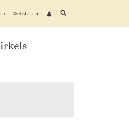
da
Webshop
irkels