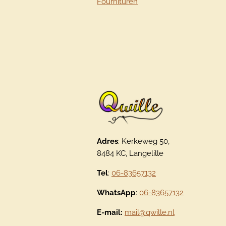
Fournituren
Adres
: Kerkeweg 50,
8484 KC, Langelille
Tel
:
06-83657132
WhatsApp
:
06-83657132
E-mail:
mail@qwille.nl