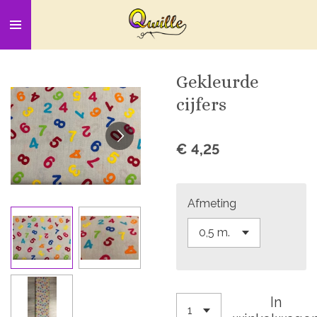
Ga
direct
naar
de
Gekleurde
hoofdinhoud
cijfers
€ 4,25
Afmeting
In