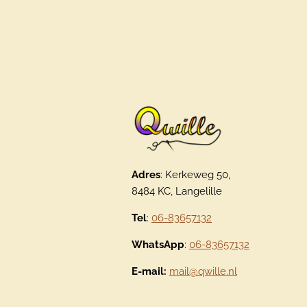
Adres
: Kerkeweg 50,
8484 KC, Langelille
Tel
:
06-83657132
WhatsApp
:
06-83657132
E-mail:
mail@qwille.nl