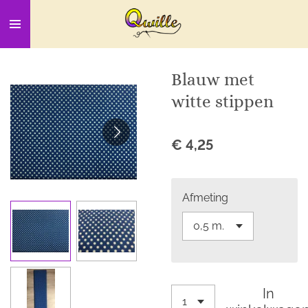
Ga
direct
naar
de
Blauw met
hoofdinhoud
witte stippen
€ 4,25
Afmeting
In