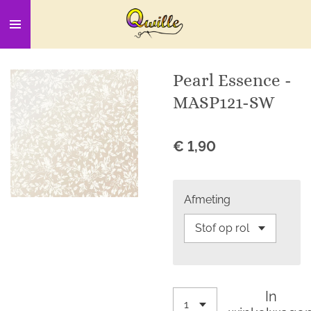
Ga
direct
naar
de
Pearl Essence -
hoofdinhoud
MASP121-SW
€ 1,90
Afmeting
In