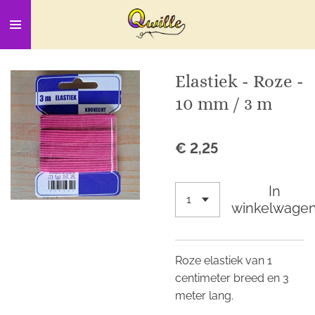
Ga
direct
naar
de
Elastiek - Roze -
hoofdinhoud
10 mm / 3 m
€ 2,25
In
winkelwage
Roze elastiek van 1
centimeter breed en 3
meter lang.