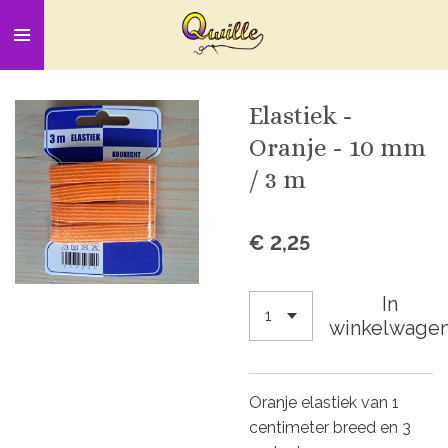
Ga
direct
naar
de
Elastiek -
hoofdinhoud
Oranje - 10 mm
/ 3 m
€ 2,25
In
winkelwage
Oranje elastiek van 1
centimeter breed en 3